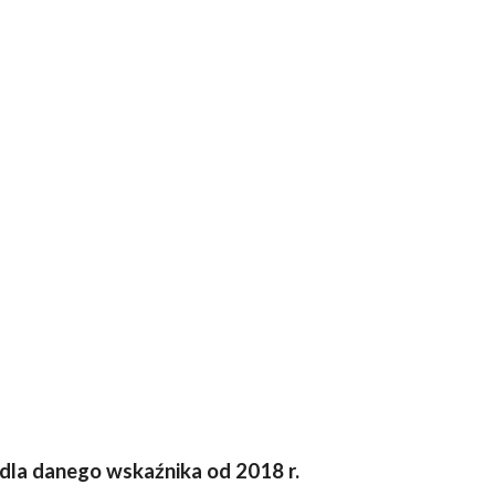
a dla danego wskaźnika od 201
8
r.