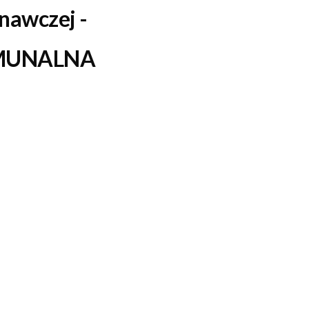
wnawczej
-
OMUNALNA