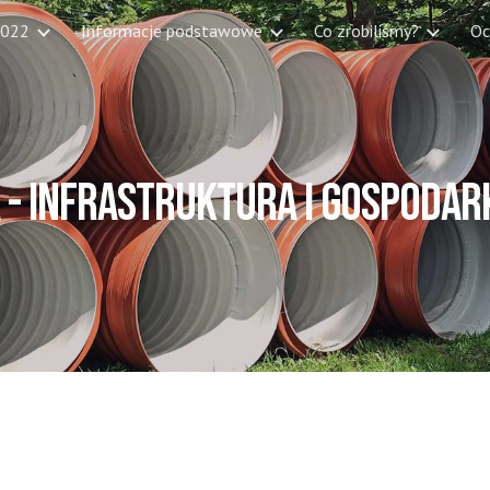
2022
Informacje podstawowe
Co zrobiliśmy?
Oc
ip to main content
Skip to navigat
 -
INFRASTRUKTURA I GOSPODA