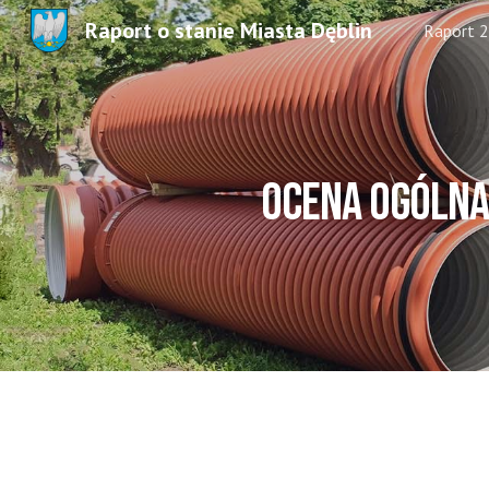
Raport o stanie Miasta Dęblin
Raport 
Sk
ocena ogólna