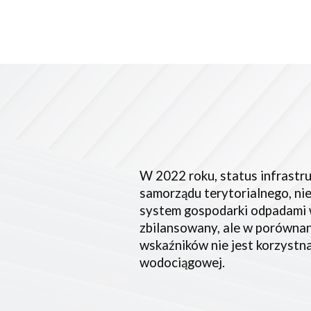
W 2022 roku, status infrastr
samorządu terytorialnego, n
system gospodarki odpadami w
zbilansowany, ale w porównan
wskaźników nie jest korzystna
wodociągowej.