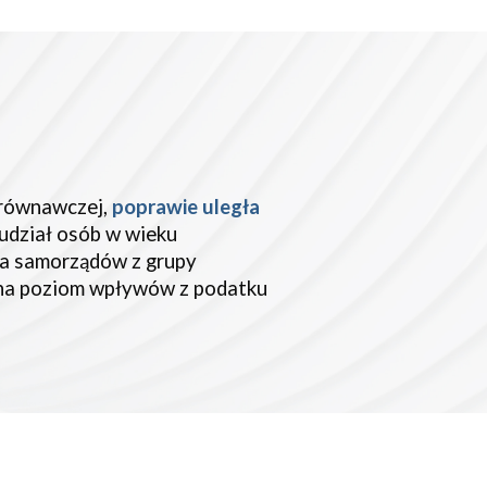
orównawczej,
poprawie
uległa
 udział osób w wieku
dla samorządów z grupy
ę na poziom wpływów z podatku