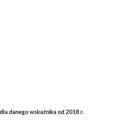
a dla danego wskaźnika od 201
8
r.